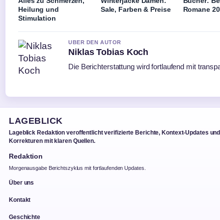
Alles zu Schmerzen,
Winterjacke Damen:
Bücher: Be
Heilung und
Sale, Farben & Preise
Romane 20
Stimulation
UBER DEN AUTOR
Niklas Tobias Koch
Die Berichterstattung wird fortlaufend mit transp
LAGEBLICK
Lageblick Redaktion veroffentlicht verifizierte Berichte, Kontext-Updates un
Korrekturen mit klaren Quellen.
Redaktion
Morgenausgabe Berichtszyklus mit fortlaufenden Updates.
Über uns
Kontakt
Geschichte