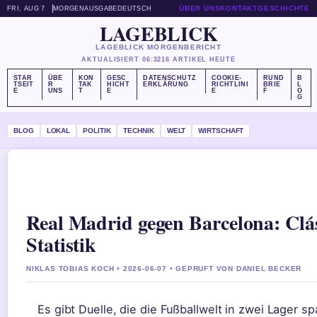
ÜBER UNS
KONTAKT
GESCHICHTE
FRI, AUG 7
MORGENAUSGABE
DEUTSCH
LAGEBLICK
LAGEBLICK MORGENBERICHT
AKTUALISIERT 06:32
16 ARTIKEL HEUTE
STAR
ÜBE
KON
GESC
DATENSCHUTZ
COOKIE-
RUND
B
TSEIT
R
TAK
HICHT
ERKLÄRUNG
RICHTLINI
BRIE
L
E
UNS
T
E
E
F
O
G
BLOG
LOKAL
POLITIK
TECHNIK
WELT
WIRTSCHAFT
Real Madrid gegen Barcelona: Clá
Statistik
NIKLAS TOBIAS KOCH • 2026-06-07 • GEPRUFT VON DANIEL BECKER
Es gibt Duelle, die die Fußballwelt in zwei Lager sp