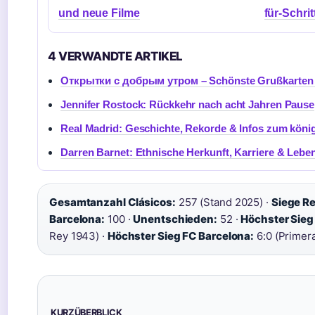
und neue Filme
für-Schri
4 VERWANDTE ARTIKEL
Открытки с добрым утром – Schönste Grußkarten 
Jennifer Rostock: Rückkehr nach acht Jahren Pause
Real Madrid: Geschichte, Rekorde & Infos zum könig
Darren Barnet: Ethnische Herkunft, Karriere & Lebe
Gesamtanzahl Clásicos:
257 (Stand 2025) ·
Siege Re
Barcelona:
100 ·
Unentschieden:
52 ·
Höchster Sieg
Rey 1943) ·
Höchster Sieg FC Barcelona:
6:0 (Primera
KURZÜBERBLICK