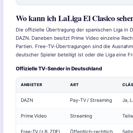
Wo kann ich LaLiga El Clasico sehe
Die offizielle Übertragung der spanischen Liga in D
DAZN. Daneben besitzt Prime Video einzelne Rechte
Partien. Free-TV-Übertragungen sind die Ausnahme
deutscher Spieler beteiligt ist oder die Liga eine Fr
Offizielle TV-Sender in Deutschland
ANBIETER
ART
CLÁ
DAZN
Pay-TV / Streaming
Ja, 
Prime Video
Streaming
Teilw
Free-TV (z.B. ZDF)
Öffentlich-rechtlich
Selte