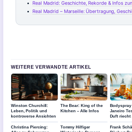
Real Madrid: Geschichte, Rekorde & Infos zu
Real Madrid – Marseille: Übertragung, Gesch
WEITERE VERWANDTE ARTIKEL
Winston Churchill:
The Bear: King of the
Bodyspray 
Leben, Politik und
Kitchen – Alle Infos
Janeiro Te
kontroverse Ansichten
Duft riech
Christina Piercing:
Tommy Hilfiger
Frank Schä