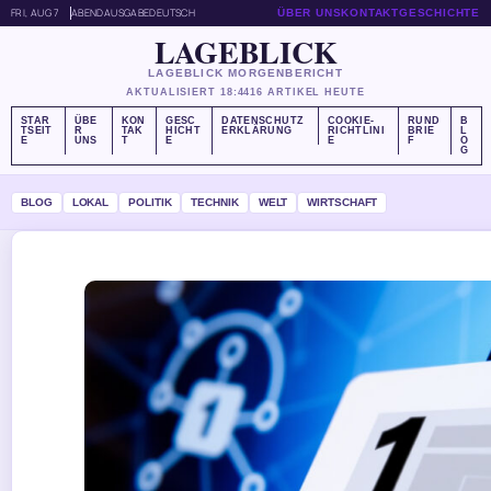
FRI, AUG 7
ABENDAUSGABE
DEUTSCH
ÜBER UNS
KONTAKT
GESCHICHTE
LAGEBLICK
LAGEBLICK MORGENBERICHT
AKTUALISIERT 18:44
16 ARTIKEL HEUTE
STAR
ÜBE
KON
GESC
DATENSCHUTZ
COOKIE-
RUND
B
TSEIT
R
TAK
HICHT
ERKLÄRUNG
RICHTLINI
BRIE
L
E
UNS
T
E
E
F
O
G
BLOG
LOKAL
POLITIK
TECHNIK
WELT
WIRTSCHAFT