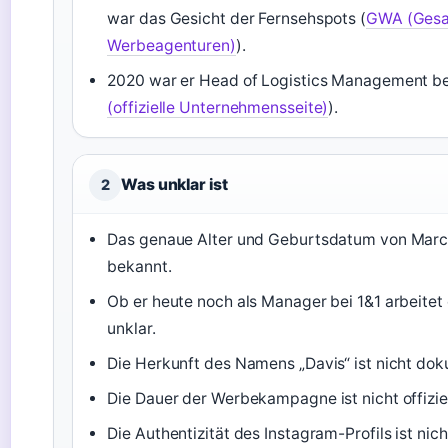
war das Gesicht der Fernsehspots (
GWA (Ges
Werbeagenturen)
).
2020 war er Head of Logistics Management bei
(offizielle Unternehmensseite)
).
Was unklar ist
2
Das genaue Alter und Geburtsdatum von Marcell
bekannt.
Ob er heute noch als Manager bei 1&1 arbeitet o
unklar.
Die Herkunft des Namens „Davis“ ist nicht dok
Die Dauer der Werbekampagne ist nicht offiziel
Die Authentizität des Instagram-Profils ist nicht