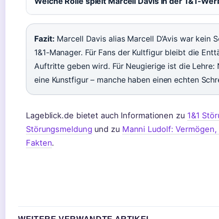
Welche Rolle spielt Marcell Davis in der 1&1-We
Fazit:
Marcell Davis alias Marcell D’Avis war kein S
1&1-Manager. Für Fans der Kultfigur bleibt die Ent
Auftritte geben wird. Für Neugierige ist die Lehre:
eine Kunstfigur – manche haben einen echten Schrei
Lageblick.de bietet auch Informationen zu
1&1 Stör
Störungsmeldung
und zu
Manni Ludolf: Vermögen, 
Fakten
.