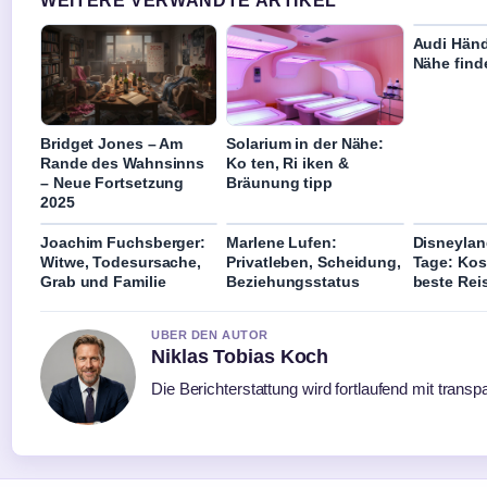
WEITERE VERWANDTE ARTIKEL
Audi Händl
Nähe find
Bridget Jones – Am
Solarium in der Nähe:
Rande des Wahnsinns
Ko ten, Ri iken &
– Neue Fortsetzung
Bräunung tipp
2025
Joachim Fuchsberger:
Marlene Lufen:
Disneylan
Witwe, Todesursache,
Privatleben, Scheidung,
Tage: Kos
Grab und Familie
Beziehungsstatus
beste Reis
UBER DEN AUTOR
Niklas Tobias Koch
Die Berichterstattung wird fortlaufend mit transp