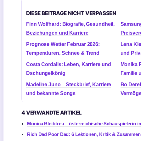
DIESE BEITRAGE NICHT VERPASSEN
Finn Wolfhard: Biografie, Gesundheit,
Samsung
Beziehungen und Karriere
Preisver
Prognose Wetter Februar 2026:
Lena Kle
Temperaturen, Schnee & Trend
und Priv
Costa Cordalis: Leben, Karriere und
Monika P
Dschungelkönig
Familie 
Madeline Juno – Steckbrief, Karriere
Bo Derek
und bekannte Songs
Vermöge
4 VERWANDTE ARTIKEL
Monica Bleibtreu – österreichische Schauspielerin i
Rich Dad Poor Dad: 6 Lektionen, Kritik & Zusamme