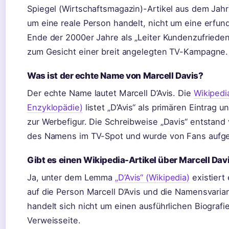
Spiegel (Wirtschaftsmagazin)-Artikel aus dem Jahr
um eine reale Person handelt, nicht um eine erfun
Ende der 2000er Jahre als „Leiter Kundenzufrieden
zum Gesicht einer breit angelegten TV-Kampagne.
Was ist der echte Name von Marcell Davis?
Der echte Name lautet Marcell D’Avis. Die
Wikipedia
Enzyklopädie)
listet „D’Avis“ als primären Eintrag 
zur Werbefigur. Die Schreibweise „Davis“ entstand
des Namens im TV-Spot und wurde von Fans aufge
Gibt es einen Wikipedia-Artikel über Marcell Dav
Ja, unter dem Lemma
„D’Avis“ (Wikipedia)
existiert 
auf die Person Marcell D’Avis und die Namensvarian
handelt sich nicht um einen ausführlichen Biografi
Verweisseite.