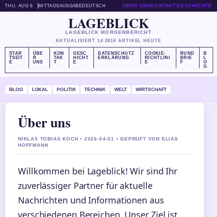
ÜBER UNS
KONTAKT
GESCHICHTE
THU, AUG 6
MITTAGSAUSGABE
DEUTSCH
LAGEBLICK
LAGEBLICK MORGENBERICHT
AKTUALISIERT 14:28
16 ARTIKEL HEUTE
STAR
ÜBE
KON
GESC
DATENSCHUTZ
COOKIE-
RUND
B
TSEIT
R
TAK
HICHT
ERKLÄRUNG
RICHTLINI
BRIE
L
E
UNS
T
E
E
F
O
G
BLOG
LOKAL
POLITIK
TECHNIK
WELT
WIRTSCHAFT
Über uns
NIKLAS TOBIAS KOCH • 2026-04-01 • GEPRUFT VON ELIAS
HOFFMANN
Willkommen bei Lageblick! Wir sind Ihr
zuverlässiger Partner für aktuelle
Nachrichten und Informationen aus
verschiedenen Bereichen. Unser Ziel ist