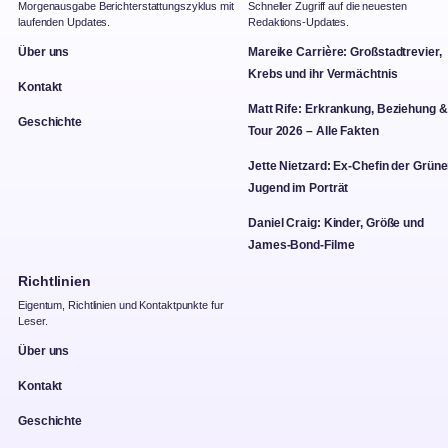
Morgenausgabe Berichterstattungszyklus mit
Schneller Zugriff auf die neuesten
laufenden Updates.
Redaktions-Updates.
Über uns
Mareike Carrière: Großstadtrevier,
Krebs und ihr Vermächtnis
Kontakt
Matt Rife: Erkrankung, Beziehung &
Geschichte
Tour 2026 – Alle Fakten
Jette Nietzard: Ex-Chefin der Grün
Jugend im Porträt
Daniel Craig: Kinder, Größe und
James-Bond-Filme
Richtlinien
Eigentum, Richtlinien und Kontaktpunkte fur
Leser.
Über uns
Kontakt
Geschichte