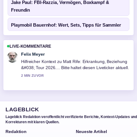
Jake Paul: FBI-Razzia, Vermögen, Boxkampf &
Freundin
Playmobil Bauernhof: Wert, Sets, Tipps für Sammler
LIVE-KOMMENTARE
Laura Becker
Die Berichterstattung zu Jette Nietzard: Ex-Chefin der
Grünen Jugend im... wirkt solide und sehr gut
nachvollziehbar.
4 MIN ZUVOR
LAGEBLICK
Lageblick Redaktion veroffentlicht verifizierte Berichte, Kontext-Updates un
Korrekturen mit klaren Quellen.
Redaktion
Neueste Artikel