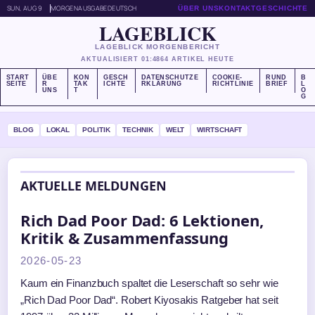
SUN, AUG 9
MORGENAUSGABE
DEUTSCH
ÜBER UNS
KONTAKT
GESCHICHTE
LAGEBLICK
LAGEBLICK MORGENBERICHT
AKTUALISIERT 01:48
64 ARTIKEL HEUTE
START
ÜBE
KON
GESCH
DATENSCHUTZE
COOKIE-
RUND
B
SEITE
R
TAK
ICHTE
RKLÄRUNG
RICHTLINIE
BRIEF
L
UNS
T
O
G
BLOG
LOKAL
POLITIK
TECHNIK
WELT
WIRTSCHAFT
AKTUELLE MELDUNGEN
Rich Dad Poor Dad: 6 Lektionen,
Kritik & Zusammenfassung
2026-05-23
Kaum ein Finanzbuch spaltet die Leserschaft so sehr wie
„Rich Dad Poor Dad“. Robert Kiyosakis Ratgeber hat seit