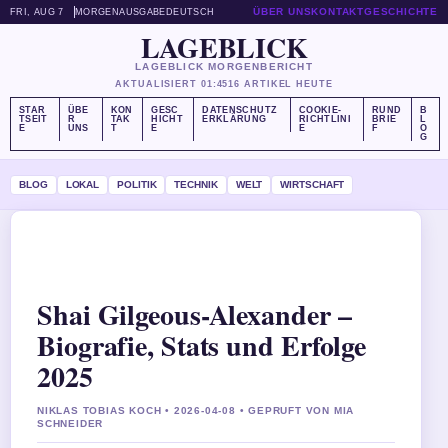
ÜBER UNS
KONTAKT
GESCHICHTE
FRI, AUG 7
MORGENAUSGABE
DEUTSCH
LAGEBLICK
LAGEBLICK MORGENBERICHT
AKTUALISIERT 01:45
16 ARTIKEL HEUTE
STAR
ÜBE
KON
GESC
DATENSCHUTZ
COOKIE-
RUND
B
TSEIT
R
TAK
HICHT
ERKLÄRUNG
RICHTLINI
BRIE
L
E
UNS
T
E
E
F
O
G
BLOG
LOKAL
POLITIK
TECHNIK
WELT
WIRTSCHAFT
Shai Gilgeous-Alexander –
Biografie, Stats und Erfolge
2025
NIKLAS TOBIAS KOCH • 2026-04-08 • GEPRUFT VON MIA
SCHNEIDER