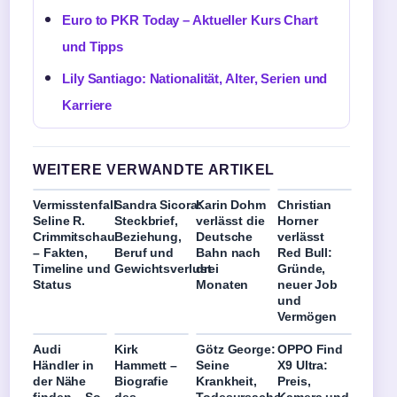
Euro to PKR Today – Aktueller Kurs Chart
und Tipps
Lily Santiago: Nationalität, Alter, Serien und
Karriere
WEITERE VERWANDTE ARTIKEL
Vermisstenfall
Sandra Sicora:
Karin Dohm
Christian
Seline R.
Steckbrief,
verlässt die
Horner
Crimmitschau
Beziehung,
Deutsche
verlässt
– Fakten,
Beruf und
Bahn nach
Red Bull:
Timeline und
Gewichtsverlust
drei
Gründe,
Status
Monaten
neuer Job
und
Vermögen
Audi
Kirk
Götz George:
OPPO Find
Händler in
Hammett –
Seine
X9 Ultra:
der Nähe
Biografie
Krankheit,
Preis,