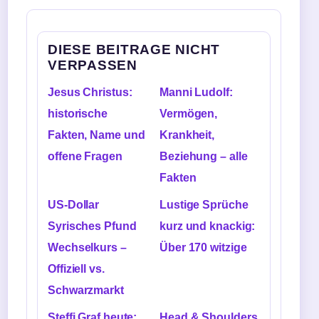
DIESE BEITRAGE NICHT
VERPASSEN
Jesus Christus:
Manni Ludolf:
historische
Vermögen,
Fakten, Name und
Krankheit,
offene Fragen
Beziehung – alle
Fakten
US-Dollar
Lustige Sprüche
Syrisches Pfund
kurz und knackig:
Wechselkurs –
Über 170 witzige
Offiziell vs.
Schwarzmarkt
Steffi Graf heute:
Head & Shoulders