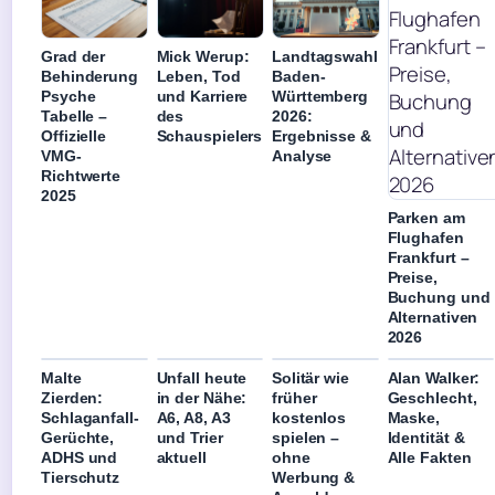
Grad der
Mick Werup:
Landtagswahl
Behinderung
Leben, Tod
Baden-
Psyche
und Karriere
Württemberg
Tabelle –
des
2026:
Offizielle
Schauspielers
Ergebnisse &
VMG-
Analyse
Richtwerte
2025
Parken am
Flughafen
Frankfurt –
Preise,
Buchung und
Alternativen
2026
Malte
Unfall heute
Solitär wie
Alan Walker:
Zierden:
in der Nähe:
früher
Geschlecht,
Schlaganfall-
A6, A8, A3
kostenlos
Maske,
Gerüchte,
und Trier
spielen –
Identität &
ADHS und
aktuell
ohne
Alle Fakten
Tierschutz
Werbung &