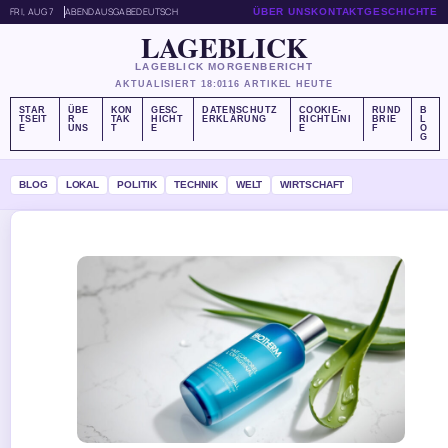
FRI, AUG 7
ABENDAUSGABE
DEUTSCH
ÜBER UNS
KONTAKT
GESCHICHTE
LAGEBLICK
LAGEBLICK MORGENBERICHT
AKTUALISIERT 18:01
16 ARTIKEL HEUTE
STAR
ÜBE
KON
GESC
DATENSCHUTZ
COOKIE-
RUND
B
TSEIT
R
TAK
HICHT
ERKLÄRUNG
RICHTLINI
BRIE
L
E
UNS
T
E
E
F
O
G
BLOG
LOKAL
POLITIK
TECHNIK
WELT
WIRTSCHAFT