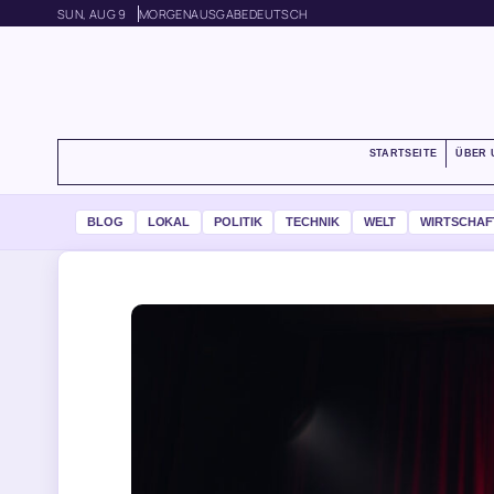
SUN, AUG 9
MORGENAUSGABE
DEUTSCH
STARTSEITE
ÜBER 
BLOG
LOKAL
POLITIK
TECHNIK
WELT
WIRTSCHAF