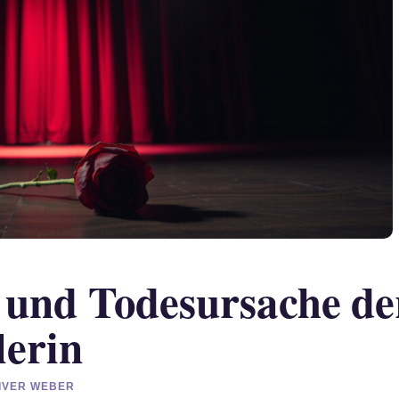
d und Todesursache de
lerin
LIVER WEBER