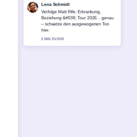
Felix Meyer
Hilfreicher Kontext zu Jette Nietzard:
Ex-Chefin der Grünen Jugend im....
Bitte haltet diesen Liveticker aktuell.
7 MIN ZUVOR