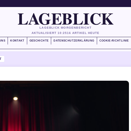
LAGEBLICK
LAGEBLICK MORGENBERICHT
AKTUALISIERT 10:25
16 ARTIKEL HEUTE
UNS
KONTAKT
GESCHICHTE
DATENSCHUTZERKLÄRUNG
COOKIE-RICHTLINIE
T