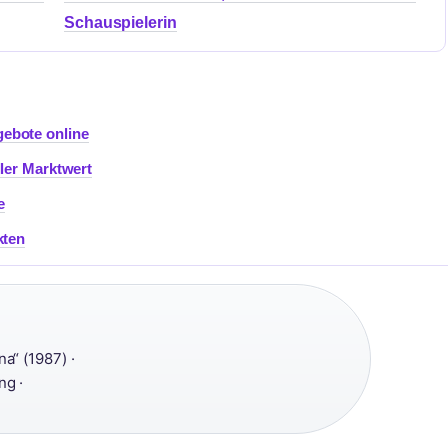
Schauspielerin
ebote online
ller Marktwert
e
kten
a“ (1987) ·
ng ·