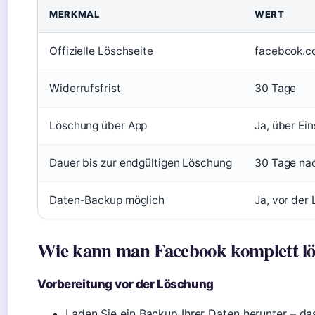
MERKMAL
WERT
Offizielle Löschseite
facebook.c
Widerrufsfrist
30 Tage
Löschung über App
Ja, über Ei
Dauer bis zur endgültigen Löschung
30 Tage na
Daten-Backup möglich
Ja, vor der
Wie kann man Facebook komplett l
Vorbereitung vor der Löschung
Laden Sie ein Backup Ihrer Daten herunter – d