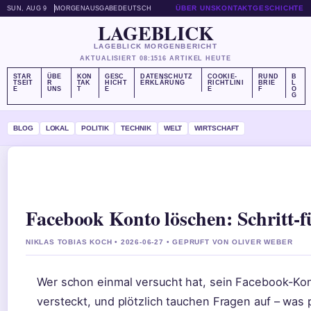
ÜBER UNS
KONTAKT
GESCHICHTE
SUN, AUG 9
MORGENAUSGABE
DEUTSCH
LAGEBLICK
LAGEBLICK MORGENBERICHT
AKTUALISIERT 08:15
16 ARTIKEL HEUTE
STAR
ÜBE
KON
GESC
DATENSCHUTZ
COOKIE-
RUND
B
TSEIT
R
TAK
HICHT
ERKLÄRUNG
RICHTLINI
BRIE
L
E
UNS
T
E
E
F
O
G
BLOG
LOKAL
POLITIK
TECHNIK
WELT
WIRTSCHAFT
Facebook Konto löschen: Schritt-f
NIKLAS TOBIAS KOCH • 2026-06-27 • GEPRUFT VON OLIVER WEBER
Wer schon einmal versucht hat, sein Facebook-Kont
versteckt, und plötzlich tauchen Fragen auf – was