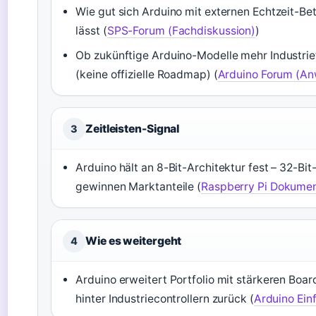
Wie gut sich Arduino mit externen Echtzeit-B
lässt (
SPS-Forum (Fachdiskussion)
)
Ob zukünftige Arduino-Modelle mehr Industrie
(keine offizielle Roadmap) (
Arduino Forum (An
Zeitleisten-Signal
3
Arduino hält an 8-Bit-Architektur fest – 32-Bi
gewinnen Marktanteile (
Raspberry Pi Dokumen
Wie es weitergeht
4
Arduino erweitert Portfolio mit stärkeren Boar
hinter Industriecontrollern zurück (
Arduino Einf