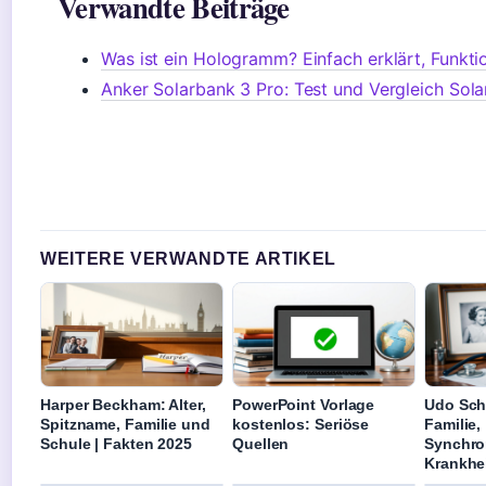
Verwandte Beiträge
Was ist ein Hologramm? Einfach erklärt, Funk
Anker Solarbank 3 Pro: Test und Vergleich Sol
WEITERE VERWANDTE ARTIKEL
Harper Beckham: Alter,
PowerPoint Vorlage
Udo Sche
Spitzname, Familie und
kostenlos: Seriöse
Familie,
Schule | Fakten 2025
Quellen
Synchro
Krankhe