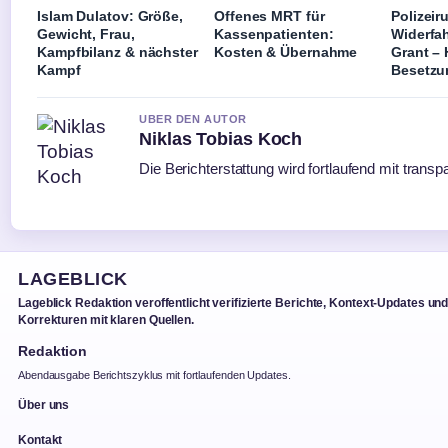
Islam Dulatov: Größe,
Offenes MRT für
Polizeir
Gewicht, Frau,
Kassenpatienten:
Widerfah
Kampfbilanz & nächster
Kosten & Übernahme
Grant –
Kampf
Besetzu
UBER DEN AUTOR
Niklas Tobias Koch
Die Berichterstattung wird fortlaufend mit transp
LAGEBLICK
Lageblick Redaktion veroffentlicht verifizierte Berichte, Kontext-Updates un
Korrekturen mit klaren Quellen.
Redaktion
Abendausgabe Berichtszyklus mit fortlaufenden Updates.
Über uns
Kontakt