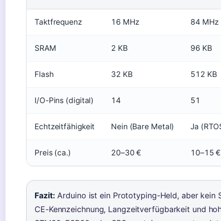
Taktfrequenz
16 MHz
84 MHz
SRAM
2 KB
96 KB
Flash
32 KB
512 KB
I/O-Pins (digital)
14
51
Echtzeitfähigkeit
Nein (Bare Metal)
Ja (RTO
Preis (ca.)
20–30 €
10–15 €
Fazit:
Arduino ist ein Prototyping-Held, aber kein 
CE-Kennzeichnung, Langzeitverfügbarkeit und hoh