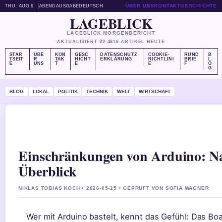
ÜBER UNS
KONTAKT
GESCHICHTE
THU, AUG 6
ABENDAUSGABE
DEUTSCH
LAGEBLICK
LAGEBLICK MORGENBERICHT
AKTUALISIERT 22:49
16 ARTIKEL HEUTE
STAR
ÜBE
KON
GESC
DATENSCHUTZ
COOKIE-
RUND
B
TSEIT
R
TAK
HICHT
ERKLÄRUNG
RICHTLINI
BRIE
L
E
UNS
T
E
E
F
O
G
BLOG
LOKAL
POLITIK
TECHNIK
WELT
WIRTSCHAFT
Einschränkungen von Arduino: Na
Überblick
NIKLAS TOBIAS KOCH • 2026-05-25 • GEPRUFT VON SOFIA WAGNER
Wer mit Arduino bastelt, kennt das Gefühl: Das Boar