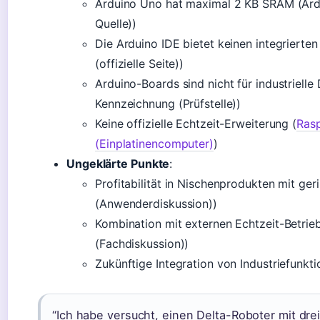
Arduino Uno hat maximal 2 KB SRAM (Ardui
Quelle))
Die Arduino IDE bietet keinen integriert
(offizielle Seite))
Arduino-Boards sind nicht für industriell
Kennzeichnung (Prüfstelle))
Keine offizielle Echtzeit-Erweiterung (
Ras
(Einplatinencomputer)
)
Ungeklärte Punkte
:
Profitabilität in Nischenprodukten mit ge
(Anwenderdiskussion))
Kombination mit externen Echtzeit-Betri
(Fachdiskussion))
Zukünftige Integration von Industriefunkt
“Ich habe versucht, einen Delta-Roboter mit dre