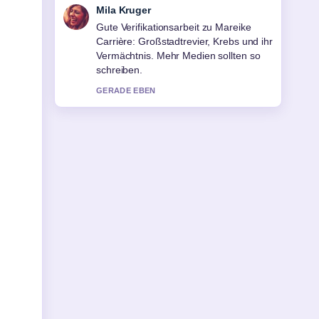
Jonas Wagner
Starke Einordnung zu Matt Rife:
Erkrankung, Beziehung &#038; Tour
2026.... Das ist die klarste
Zusammenfassung, die ich heute
gesehen habe.
3 MIN ZUVOR