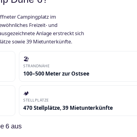
öffneter Campingplatz im
ewöhnliches Freizeit- und
usgezeichnete Anlage erstreckt sich
lätze sowie 39 Mietunterkünfte.
🏖️
STRANDNÄHE
100–500 Meter zur Ostsee
🏕️
STELLPLÄTZE
470 Stellplätze, 39 Mietunterkünfte
e 6 aus