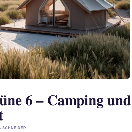
üne 6 – Camping und
t
IA SCHNEIDER