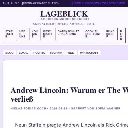
ÜBER UNS
KONTAKT
GESCHICHTE
THU, AUG 6
ABENDAUSGABE
DEUTSCH
LAGEBLICK
LAGEBLICK MORGENBERICHT
AKTUALISIERT 20:04
16 ARTIKEL HEUTE
STAR
ÜBE
KON
GESC
DATENSCHUTZ
COOKIE-
RUND
B
TSEIT
R
TAK
HICHT
ERKLÄRUNG
RICHTLINI
BRIE
L
E
UNS
T
E
E
F
O
G
BLOG
LOKAL
POLITIK
TECHNIK
WELT
WIRTSCHAFT
Andrew Lincoln: Warum er The W
verließ
NIKLAS TOBIAS KOCH • 2026-06-28 • GEPRUFT VON SOFIA WAGNER
Neun Staffeln prägte Andrew Lincoln als Rick Grim