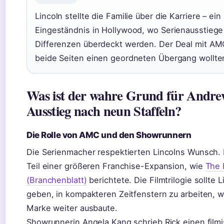
Lincoln stellte die Familie über die Karriere – ei
Eingeständnis in Hollywood, wo Serienausstiege 
Differenzen überdeckt werden. Der Deal mit AMC
beide Seiten einen geordneten Übergang wollte
Was ist der wahre Grund für Andre
Ausstieg nach neun Staffeln?
Die Rolle von AMC und den Showrunnern
Die Serienmacher respektierten Lincolns Wunsch. 
Teil einer größeren Franchise-Expansion, wie
The 
(Branchenblatt)
berichtete. Die Filmtrilogie sollte L
geben, in kompakteren Zeitfenstern zu arbeiten,
Marke weiter ausbaute.
Showrunnerin Angela Kang schrieb Rick einen film