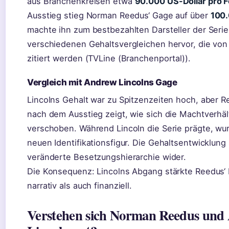
aus Branchenkreisen etwa
90.000 US-Dollar pro F
Ausstieg stieg Norman Reedus‘ Gage auf über
100.
machte ihn zum bestbezahlten Darsteller der Serie
verschiedenen Gehaltsvergleichen hervor, die vo
zitiert werden (TVLine (Branchenportal)).
Vergleich mit Andrew Lincolns Gage
Lincolns Gehalt war zu Spitzenzeiten hoch, aber R
nach dem Ausstieg zeigt, wie sich die Machtverhä
verschoben. Während Lincoln die Serie prägte, wu
neuen Identifikationsfigur. Die Gehaltsentwicklung 
veränderte Besetzungshierarchie wider.
Die Konsequenz: Lincolns Abgang stärkte Reedus‘ 
narrativ als auch finanziell.
Verstehen sich Norman Reedus und