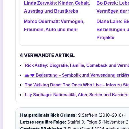
Linda Zervakis: Kinder, Gehalt,
Bo Derek: Lebe
Ausstieg und Brustkrebs
Vermögen der 
Marco Odermatt: Vermögen,
Diane Lane: Bi
Freundin, Auto und mehr
Beziehungen u
Projekte
4 VERWANDTE ARTIKEL
Rick Astley: Biografie, Familie, Comeback und Ver
🙏 ❤️ Bedeutung – Symbolik und Verwendung erklär
The Walking Dead: The Ones Who Live – Infos zu Sta
Lily Santiago: Nationalität, Alter, Serien und Karriere
Hauptrolle als Rick Grimes:
9 Staffeln (2010–2018) ·
Letzte reguläre Folge:
Staffel 9, Folge 5 (November 20
Geplante Rückkehr:
3 Filme (Stand 2024 noch nicht ve