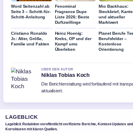
Word Seitenzahl ab
Fenominal
Mio Backhaus:
Seite 3 – Schritt-für-
Fragrance Dupe
Steckbrief, Karrie
Schritt-Anleitung
Liste 2026: Beste
und aktueller
Duftzwillinge
Marktwert
Cristiano Ronaldo
Heinz Hoenig:
Planet Berufe Te
Jr.: Alter, Größe,
Krebs, OP und der
Berufsfelder –
Familie und Fakten
Kampf ums
Kostenlose
Überleben
Orientierung
UBER DEN AUTOR
Niklas Tobias Koch
Die Berichterstattung wird fortlaufend mit trans
aktualisiert.
LAGEBLICK
Lageblick Redaktion veroffentlicht verifizierte Berichte, Kontext-Updates un
Korrekturen mit klaren Quellen.