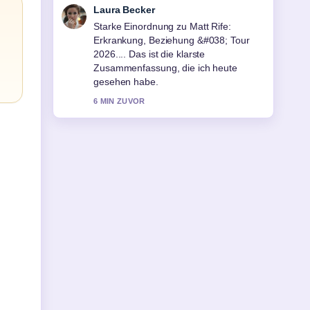
Nico Hoffmann
Verfolge Jette Nietzard: Ex-Chefin der
Grünen Jugend im... genau – schaetze
den ausgewogenen Ton hier.
8 MIN ZUVOR