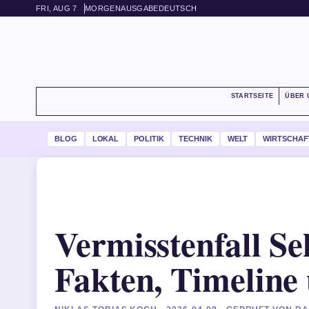
FRI, AUG 7
MORGENAUSGABE
DEUTSCH
STARTSEITE
ÜBER 
BLOG
LOKAL
POLITIK
TECHNIK
WELT
WIRTSCHAF
Vermisstenfall Se
Fakten, Timeline