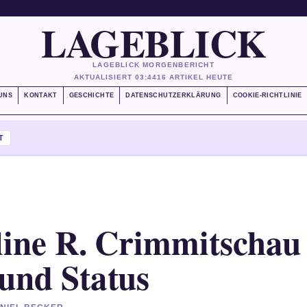
LAGEBLICK
LAGEBLICK MORGENBERICHT
AKTUALISIERT 03:44
16 ARTIKEL HEUTE
UNS
KONTAKT
GESCHICHTE
DATENSCHUTZERKLÄRUNG
COOKIE-RICHTLINIE
T
line R. Crimmitschau
 und Status