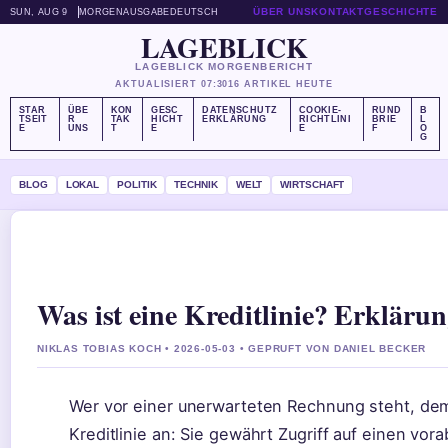
ÜBER UNS
KONTAKT
GESCHICHTE
SUN, AUG 9
MORGENAUSGABE
DEUTSCH
LAGEBLICK
LAGEBLICK MORGENBERICHT
AKTUALISIERT 07:30
16 ARTIKEL HEUTE
STAR
ÜBE
KON
GESC
DATENSCHUTZ
COOKIE-
RUND
B
TSEIT
R
TAK
HICHT
ERKLÄRUNG
RICHTLINI
BRIE
L
E
UNS
T
E
E
F
O
G
BLOG
LOKAL
POLITIK
TECHNIK
WELT
WIRTSCHAFT
Was ist eine Kreditlinie? Erklärun
NIKLAS TOBIAS KOCH • 2026-05-03 • GEPRUFT VON DANIEL BECKER
Wer vor einer unerwarteten Rechnung steht, dem f
Kreditlinie an: Sie gewährt Zugriff auf einen vo