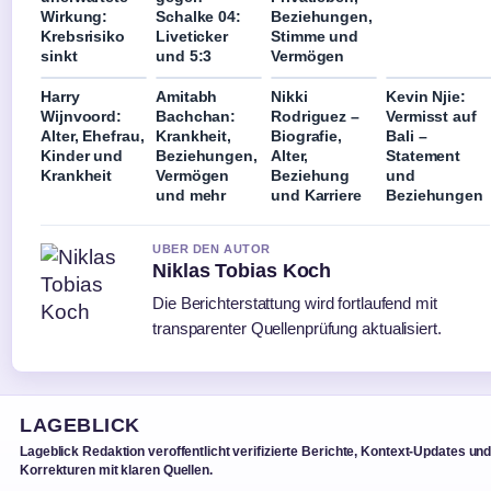
Wirkung:
Schalke 04:
Beziehungen,
Krebsrisiko
Liveticker
Stimme und
sinkt
und 5:3
Vermögen
Harry
Amitabh
Nikki
Kevin Njie:
Wijnvoord:
Bachchan:
Rodriguez –
Vermisst auf
Alter, Ehefrau,
Krankheit,
Biografie,
Bali –
Kinder und
Beziehungen,
Alter,
Statement
Krankheit
Vermögen
Beziehung
und
und mehr
und Karriere
Beziehungen
UBER DEN AUTOR
Niklas Tobias Koch
Die Berichterstattung wird fortlaufend mit
transparenter Quellenprüfung aktualisiert.
LAGEBLICK
Lageblick Redaktion veroffentlicht verifizierte Berichte, Kontext-Updates un
Korrekturen mit klaren Quellen.