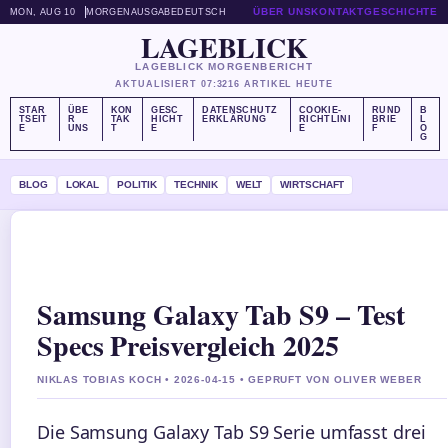
ÜBER UNS
KONTAKT
GESCHICHTE
MON, AUG 10
MORGENAUSGABE
DEUTSCH
LAGEBLICK
LAGEBLICK MORGENBERICHT
AKTUALISIERT 07:32
16 ARTIKEL HEUTE
STAR
ÜBE
KON
GESC
DATENSCHUTZ
COOKIE-
RUND
B
TSEIT
R
TAK
HICHT
ERKLÄRUNG
RICHTLINI
BRIE
L
E
UNS
T
E
E
F
O
G
BLOG
LOKAL
POLITIK
TECHNIK
WELT
WIRTSCHAFT
Samsung Galaxy Tab S9 – Test
Specs Preisvergleich 2025
NIKLAS TOBIAS KOCH • 2026-04-15 • GEPRUFT VON OLIVER WEBER
Die Samsung Galaxy Tab S9 Serie umfasst drei