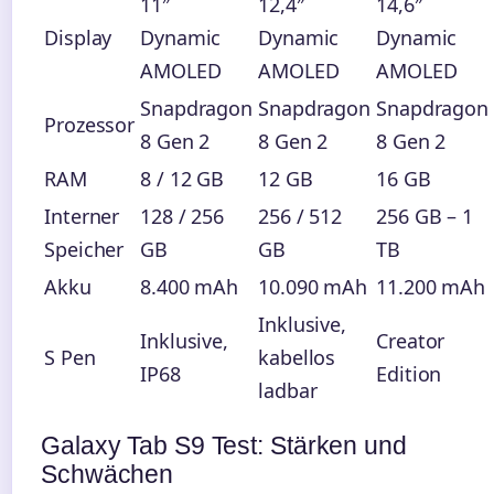
11″
12,4″
14,6″
Display
Dynamic
Dynamic
Dynamic
AMOLED
AMOLED
AMOLED
Snapdragon
Snapdragon
Snapdragon
Prozessor
8 Gen 2
8 Gen 2
8 Gen 2
RAM
8 / 12 GB
12 GB
16 GB
Interner
128 / 256
256 / 512
256 GB – 1
Speicher
GB
GB
TB
Akku
8.400 mAh
10.090 mAh
11.200 mAh
Inklusive,
Inklusive,
Creator
S Pen
kabellos
IP68
Edition
ladbar
Galaxy Tab S9 Test: Stärken und
Schwächen