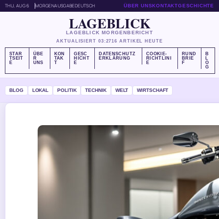
THU, AUG 6
MORGENAUSGABE
DEUTSCH
ÜBER UNS
KONTAKT
GESCHICHTE
LAGEBLICK
LAGEBLICK MORGENBERICHT
AKTUALISIERT 03:27
16 ARTIKEL HEUTE
STAR
ÜBE
KON
GESC
DATENSCHUTZ
COOKIE-
RUND
B
TSEIT
R
TAK
HICHT
ERKLÄRUNG
RICHTLINI
BRIE
L
E
UNS
T
E
E
F
O
G
BLOG
LOKAL
POLITIK
TECHNIK
WELT
WIRTSCHAFT