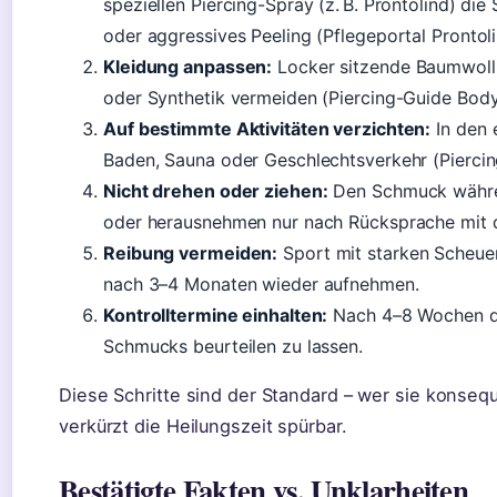
speziellen Piercing-Spray (z. B. Prontolind) die 
oder aggressives Peeling (Pflegeportal Prontoli
Kleidung anpassen:
Locker sitzende Baumwoll
oder Synthetik vermeiden (Piercing-Guide Body
Auf bestimmte Aktivitäten verzichten:
In den 
Baden, Sauna oder Geschlechtsverkehr (Pierci
Nicht drehen oder ziehen:
Den Schmuck währen
oder herausnehmen nur nach Rücksprache mit de
Reibung vermeiden:
Sport mit starken Scheue
nach 3–4 Monaten wieder aufnehmen.
Kontrolltermine einhalten:
Nach 4–8 Wochen de
Schmucks beurteilen zu lassen.
Diese Schritte sind der Standard – wer sie konsequ
verkürzt die Heilungszeit spürbar.
Bestätigte Fakten vs. Unklarheiten