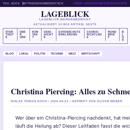
ÜBER UNS
KONTAKT
GESCHICHTE
THU, AUG 6
MITTAGSAUSGABE
DEUTSCH
LAGEBLICK
LAGEBLICK MORGENBERICHT
AKTUALISIERT 14:36
16 ARTIKEL HEUTE
STAR
ÜBE
KON
GESC
DATENSCHUTZ
COOKIE-
RUND
B
TSEIT
R
TAK
HICHT
ERKLÄRUNG
RICHTLINI
BRIE
L
E
UNS
T
E
E
F
O
G
BLOG
LOKAL
POLITIK
TECHNIK
WELT
WIRTSCHAFT
Christina Piercing: Alles zu Schm
NIKLAS TOBIAS KOCH • 2026-06-23 • GEPRUFT VON OLIVER WEBER
Wer über ein Christina-Piercing nachdenkt, hat me
läuft die Heilung ab? Dieser Leitfaden fasst die w