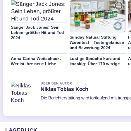
Sänger Jack Jones: Sein
Leben, größter Hit und Tod
Sunday Natural Stiftung
F
2024
Warentest – Testergebnisse
A
und Bewertung 2024
u
Anna-Carina Woitschack:
Lustige Sprüche kurz und
A
Wer ist ihre neue Liebe
knackig: Über 170 witzige
u
UBER DEN AUTOR
Niklas Tobias Koch
Die Berichterstattung wird fortlaufend mit transp
LAGEBLICK