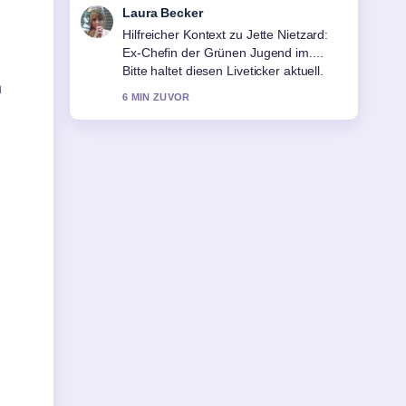
Nico Hoffmann
Die Berichterstattung zu Mareike
Carrière: Großstadtrevier, Krebs und ihr
Vermächtnis wirkt solide und sehr gut
n
nachvollziehbar.
n
8 MIN ZUVOR