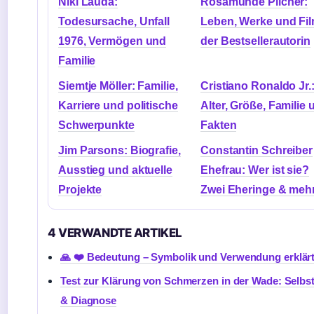
Niki Lauda:
Rosamunde Pilcher:
Todesursache, Unfall
Leben, Werke und Fi
1976, Vermögen und
der Bestsellerautorin
Familie
Siemtje Möller: Familie,
Cristiano Ronaldo Jr.
Karriere und politische
Alter, Größe, Familie 
Schwerpunkte
Fakten
Jim Parsons: Biografie,
Constantin Schreiber
Ausstieg und aktuelle
Ehefrau: Wer ist sie?
Projekte
Zwei Eheringe & meh
4 VERWANDTE ARTIKEL
🙏 ❤️ Bedeutung – Symbolik und Verwendung erklär
Test zur Klärung von Schmerzen in der Wade: Selbst
& Diagnose