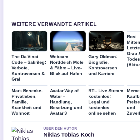
WEITERE VERWANDTE ARTIKEL
Rosi
Mitter
Letzte
Grab 
The Da Vinci
Webcam
Gary Oldman:
Todes
Code – Sakrileg:
Norddeich Mole
Biografie,
(Aktue
Verbote,
& Fähre – Live-
Kontroversen
Kontroversen &
Blick auf Hafen
und Karriere
Gral
Mark Benecke:
Avatar Way of
RTL Live Stream
Merce
Privatleben,
Water –
kostenlos:
Kaufb
Familie,
Handlung,
Legal und
Preise
Krankheit und
Besetzung und
kostenlos
und
Wohnort
Avatar 3
online sehen
Zuverl
UBER DEN AUTOR
Niklas Tobias Koch