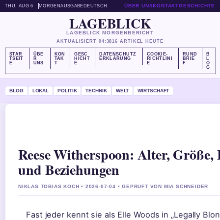
ÜBER UNS
KONTAKT
GESCHICHTE
THU, AUG 6
MORGENAUSGABE
DEUTSCH
LAGEBLICK
LAGEBLICK MORGENBERICHT
AKTUALISIERT 04:38
16 ARTIKEL HEUTE
STAR
ÜBE
KON
GESC
DATENSCHUTZ
COOKIE-
RUND
B
TSEIT
R
TAK
HICHT
ERKLÄRUNG
RICHTLINI
BRIE
L
E
UNS
T
E
E
F
O
G
BLOG
LOKAL
POLITIK
TECHNIK
WELT
WIRTSCHAFT
Reese Witherspoon: Alter, Größe, 
und Beziehungen
NIKLAS TOBIAS KOCH • 2026-07-04 • GEPRUFT VON MIA SCHNEIDER
Fast jeder kennt sie als Elle Woods in „Legally Blo