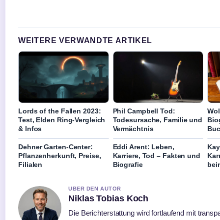
WEITERE VERWANDTE ARTIKEL
Lords of the Fallen 2023:
Phil Campbell Tod:
Wol
Test, Elden Ring-Vergleich
Todesursache, Familie und
Bio
& Infos
Vermächtnis
Bu
Dehner Garten-Center:
Eddi Arent: Leben,
Kay
Pflanzenherkunft, Preise,
Karriere, Tod – Fakten und
Kar
Filialen
Biografie
bei
UBER DEN AUTOR
Niklas Tobias Koch
Die Berichterstattung wird fortlaufend mit transp