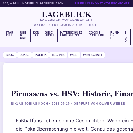
ÜBER UNS
KONTAKT
GESCHICHTE
SAT, AUG 8
MORGENAUSGABE
DEUTSCH
LAGEBLICK
LAGEBLICK MORGENBERICHT
AKTUALISIERT 03:35
16 ARTIKEL HEUTE
STAR
ÜBE
KON
GESC
DATENSCHUTZ
COOKIE-
RUND
B
TSEIT
R
TAK
HICHT
ERKLÄRUNG
RICHTLINI
BRIE
L
E
UNS
T
E
E
F
O
G
BLOG
LOKAL
POLITIK
TECHNIK
WELT
WIRTSCHAFT
Pirmasens vs. HSV: Historie, Fin
NIKLAS TOBIAS KOCH • 2026-05-15 • GEPRUFT VON OLIVER WEBER
Fußballfans lieben solche Geschichten: Wenn ein F
die Pokalüberraschung nie weit. Genau das gescha