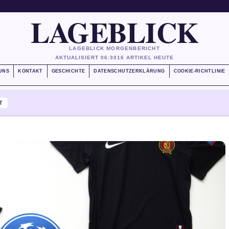
LAGEBLICK
LAGEBLICK MORGENBERICHT
AKTUALISIERT 06:30
16 ARTIKEL HEUTE
UNS
KONTAKT
GESCHICHTE
DATENSCHUTZERKLÄRUNG
COOKIE-RICHTLINIE
T