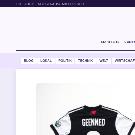
THU, AUG 6
MORGENAUSGABE
DEUTSCH
STARTSEITE
ÜBER 
BLOG
LOKAL
POLITIK
TECHNIK
WELT
WIRTSCHAF