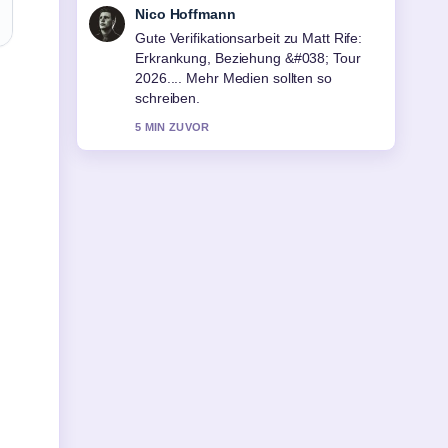
Hannah Weber
Starke Einordnung zu Jette Nietzard:
Ex-Chefin der Grünen Jugend im....
Das ist die klarste Zusammenfassung,
die ich heute gesehen habe.
7 MIN ZUVOR