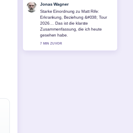
Lena Schmidt
Verfolge Jette Nietzard: Ex-Chefin der
Grünen Jugend im... genau – schaetze
den ausgewogenen Ton hier.
9 MIN ZUVOR