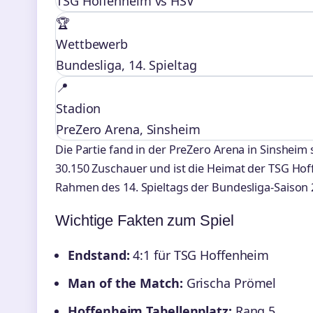
TSG Hoffenheim vs HSV
🏆
Wettbewerb
Bundesliga, 14. Spieltag
📍
Stadion
PreZero Arena, Sinsheim
Die Partie fand in der PreZero Arena in Sinsheim s
30.150 Zuschauer und ist die Heimat der TSG Hof
Rahmen des 14. Spieltags der Bundesliga-Saison 
Wichtige Fakten zum Spiel
Endstand:
4:1 für TSG Hoffenheim
Man of the Match:
Grischa Prömel
Hoffenheim Tabellenplatz:
Rang 5