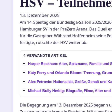
HSV – Teilnehmer
13. Dezember 2025
Am 14. Spieltag der Bundesliga-Saison 2025/202
Hamburger SV in der PreZero Arena. Das Duell en
für die Gastgeber. Während Hoffenheim seine Pos
festigte, rutschte der HSV weiter ab.
4 VERWANDTE ARTIKEL
Harper Beckham: Alter, Spitzname, Familie und S
Katy Perry und Orlando Bloom: Trennung, Grund
Alex Petrovic: Nationalität, Größe, Gehalt und Ka
Michael Bully Herbig: Biografie, Filme, Alter und
Die Begegnung am 13. Dezember 2025 begann um
Zuschauer in die Arena in Sinsheim. Mit einer Kap