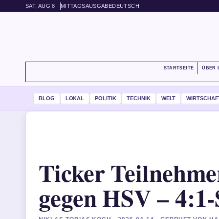
SAT, AUG 8
MITTAGSAUSGABE
DEUTSCH
STARTSEITE
ÜBER 
BLOG
LOKAL
POLITIK
TECHNIK
WELT
WIRTSCHAF
Ticker Teilnehm
gegen HSV – 4:1-