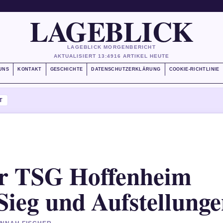
LAGEBLICK
LAGEBLICK MORGENBERICHT
AKTUALISIERT 13:49
16 ARTIKEL HEUTE
UNS
KONTAKT
GESCHICHTE
DATENSCHUTZERKLÄRUNG
COOKIE-RICHTLINIE
T
er TSG Hoffenheim
Sieg und Aufstellung