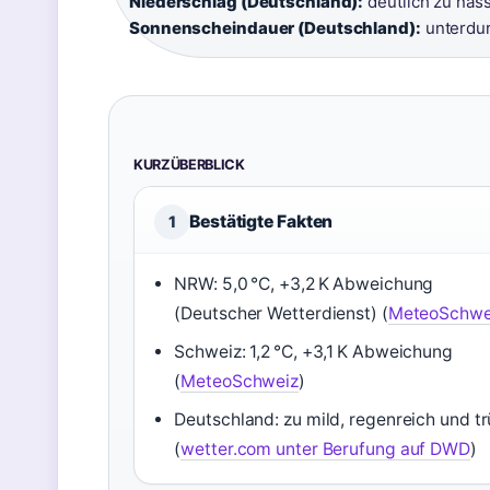
Niederschlag (Deutschland):
deutlich zu nass
Sonnenscheindauer (Deutschland):
unterdur
KURZÜBERBLICK
Bestätigte Fakten
1
NRW: 5,0 °C, +3,2 K Abweichung
(Deutscher Wetterdienst) (
MeteoSchwe
Schweiz: 1,2 °C, +3,1 K Abweichung
(
MeteoSchweiz
)
Deutschland: zu mild, regenreich und t
(
wetter.com unter Berufung auf DWD
)