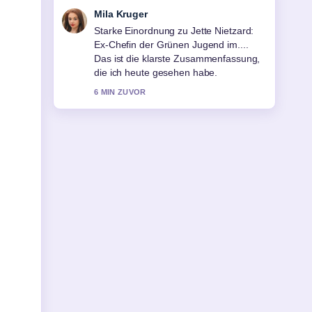
Jonas Wagner
Verfolge Mareike Carrière:
Großstadtrevier, Krebs und ihr
Vermächtnis genau – schaetze den
ausgewogenen Ton hier.
8 MIN ZUVOR