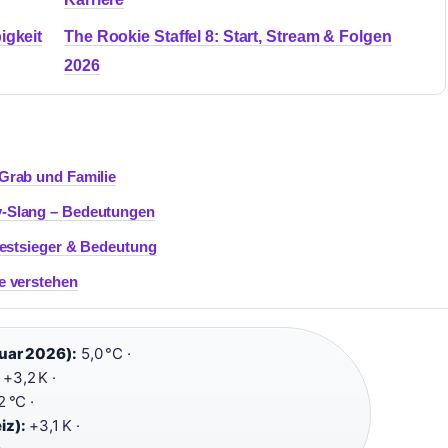
igkeit
The Rookie Staffel 8: Start, Stream & Folgen
2026
Grab und Familie
y-Slang – Bedeutungen
Testsieger & Bedeutung
e verstehen
uar 2026):
5,0 °C ·
+3,2 K ·
2 °C ·
iz):
+3,1 K ·