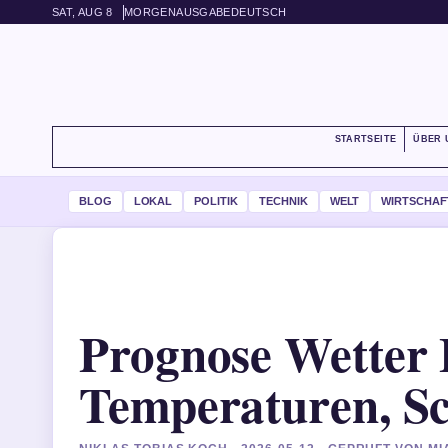
SAT, AUG 8
MORGENAUSGABE
DEUTSCH
STARTSEITE
ÜBER 
BLOG
LOKAL
POLITIK
TECHNIK
WELT
WIRTSCHAF
Prognose Wetter 
Temperaturen, S