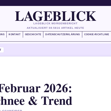
LAGEBLICK
LAGEBLICK MORGENBERICHT
AKTUALISIERT 08:58
16 ARTIKEL HEUTE
UNS
KONTAKT
GESCHICHTE
DATENSCHUTZERKLÄRUNG
COOKIE-RICHTLINIE
T
Februar 2026:
chnee & Trend