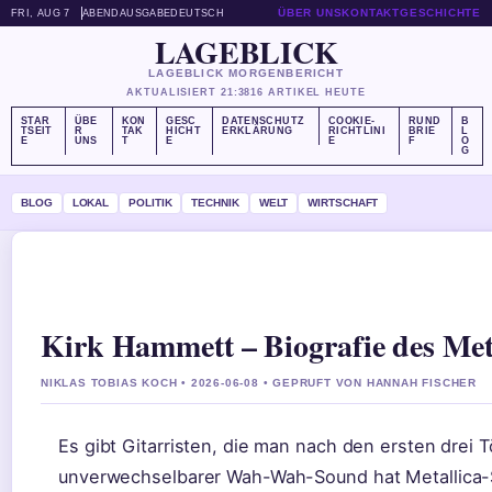
ÜBER UNS
KONTAKT
GESCHICHTE
FRI, AUG 7
ABENDAUSGABE
DEUTSCH
LAGEBLICK
LAGEBLICK MORGENBERICHT
AKTUALISIERT 21:38
16 ARTIKEL HEUTE
STAR
ÜBE
KON
GESC
DATENSCHUTZ
COOKIE-
RUND
B
TSEIT
R
TAK
HICHT
ERKLÄRUNG
RICHTLINI
BRIE
L
E
UNS
T
E
E
F
O
G
BLOG
LOKAL
POLITIK
TECHNIK
WELT
WIRTSCHAFT
Kirk Hammett – Biografie des Met
NIKLAS TOBIAS KOCH • 2026-06-08 • GEPRUFT VON HANNAH FISCHER
Es gibt Gitarristen, die man nach den ersten drei 
unverwechselbarer Wah-Wah-Sound hat Metallica-