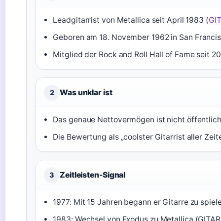
Leadgitarrist von Metallica seit April 1983 (
GI
Geboren am 18. November 1962 in San Francis
Mitglied der Rock and Roll Hall of Fame seit 2
Was unklar ist
2
Das genaue Nettovermögen ist nicht öffentlich
Die Bewertung als „coolster Gitarrist aller Zeite
Zeitleisten-Signal
3
1977: Mit 15 Jahren begann er Gitarre zu spiele
1983: Wechsel von Exodus zu Metallica (GITA