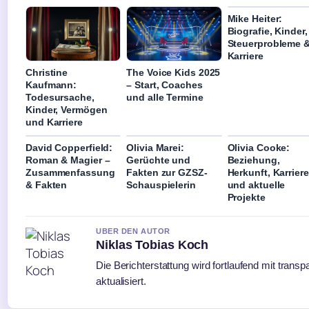
Mike Heiter:
Biografie, Kinder,
Steuerprobleme 
Karriere
Christine
The Voice Kids 2025
Kaufmann:
– Start, Coaches
Todesursache,
und alle Termine
Kinder, Vermögen
und Karriere
David Copperfield:
Olivia Marei:
Olivia Cooke:
Roman & Magier –
Gerüchte und
Beziehung,
Zusammenfassung
Fakten zur GZSZ-
Herkunft, Karriere
& Fakten
Schauspielerin
und aktuelle
Projekte
UBER DEN AUTOR
Niklas Tobias Koch
Die Berichterstattung wird fortlaufend mit trans
aktualisiert.