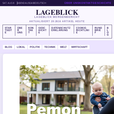
SAT, AUG 8
ABENDAUSGABE
DEUTSCH
ÜBER UNS
KONTAKT
GESCHICHTE
LAGEBLICK
LAGEBLICK MORGENBERICHT
AKTUALISIERT 20:26
16 ARTIKEL HEUTE
STAR
ÜBE
KON
GESC
DATENSCHUTZ
COOKIE-
RUND
B
TSEIT
R
TAK
HICHT
ERKLÄRUNG
RICHTLINI
BRIE
L
E
UNS
T
E
E
F
O
G
BLOG
LOKAL
POLITIK
TECHNIK
WELT
WIRTSCHAFT