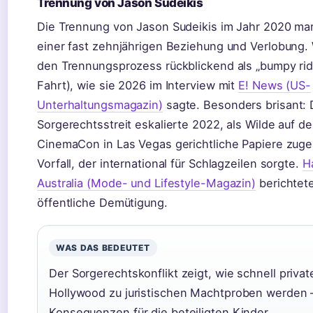
Trennung von Jason Sudeikis
Die Trennung von Jason Sudeikis im Jahr 2020 ma
einer fast zehnjährigen Beziehung und Verlobung.
den Trennungsprozess rückblickend als „bumpy ride
Fahrt), wie sie 2026 im Interview mit
E! News (US-
Unterhaltungsmagazin)
sagte. Besonders brisant: 
Sorgerechtsstreit eskalierte 2022, als Wilde auf d
CinemaCon in Las Vegas gerichtliche Papiere zuges
Vorfall, der international für Schlagzeilen sorgte.
H
Australia (Mode- und Lifestyle-Magazin)
berichtete
öffentliche Demütigung.
WAS DAS BEDEUTET
Der Sorgerechtskonflikt zeigt, wie schnell priva
Hollywood zu juristischen Machtproben werden –
Konsequenzen für die beteiligten Kinder.