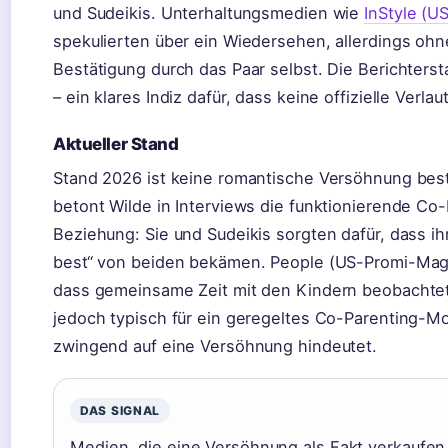
und Sudeikis. Unterhaltungsmedien wie
InStyle (
spekulierten über ein Wiedersehen, allerdings ohn
Bestätigung durch das Paar selbst. Die Berichterst
– ein klares Indiz dafür, dass keine offizielle Verlau
Aktueller Stand
Stand 2026 ist keine romantische Versöhnung best
betont Wilde in Interviews die funktionierende Co
Beziehung: Sie und Sudeikis sorgten dafür, dass ih
best“ von beiden bekämen. People (US-Promi-Maga
dass gemeinsame Zeit mit den Kindern beobachte
jedoch typisch für ein geregeltes Co-Parenting-Mod
zwingend auf eine Versöhnung hindeutet.
DAS SIGNAL
Medien, die eine Versöhnung als Fakt verkaufen,