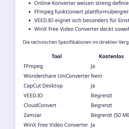
Online-Konverter weisen streng defini
FFmpeg funktioniert plattformübergre
VEED.IO eignet sich besonders für Eins
WinX Free Video Converter deckt sowo
Die technischen Spezifikationen im direkten Vergl
Tool
Kostenlos
FFmpeg
Ja
Wondershare UniConverter
Nein
CapCut Desktop
Ja
VEED.IO
Begrenzt
CloudConvert
Begrenzt
Zamzar
Begrenzt (50 M
WinX Free Video Converter
Ja