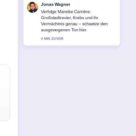
Lena Schmidt
Hilfreicher Kontext zu Matt Rife:
Erkrankung, Beziehung &#038; Tour
2026.... Bitte haltet diesen Liveticker
aktuell.
6 MIN ZUVOR