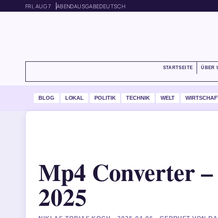
FRI, AUG 7
ABENDAUSGABE
DEUTSCH
STARTSEITE
ÜBER 
BLOG
LOKAL
POLITIK
TECHNIK
WELT
WIRTSCHAF
Mp4 Converter – 
2025