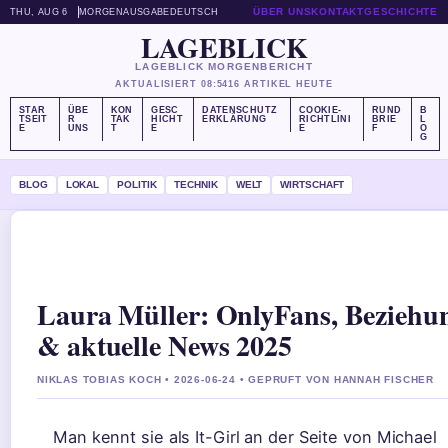
ÜBER UNS
KONTAKT
GESCHICHTE
THU, AUG 6
MORGENAUSGABE
DEUTSCH
LAGEBLICK
LAGEBLICK MORGENBERICHT
AKTUALISIERT 08:54
16 ARTIKEL HEUTE
STAR
ÜBE
KON
GESC
DATENSCHUTZ
COOKIE-
RUND
B
TSEIT
R
TAK
HICHT
ERKLÄRUNG
RICHTLINI
BRIE
L
E
UNS
T
E
E
F
O
G
BLOG
LOKAL
POLITIK
TECHNIK
WELT
WIRTSCHAFT
Laura Müller: OnlyFans, Beziehu
& aktuelle News 2025
NIKLAS TOBIAS KOCH • 2026-06-24 • GEPRUFT VON HANNAH FISCHER
Man kennt sie als It-Girl an der Seite von Michael