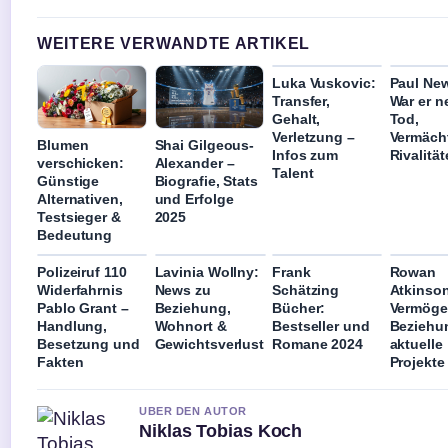
WEITERE VERWANDTE ARTIKEL
Luka Vuskovic:
Paul Ne
Transfer,
War er n
Gehalt,
Tod,
Verletzung –
Vermäch
Blumen
Shai Gilgeous-
Infos zum
Rivalitä
verschicken:
Alexander –
Talent
Günstige
Biografie, Stats
Alternativen,
und Erfolge
Testsieger &
2025
Bedeutung
Polizeiruf 110
Lavinia Wollny:
Frank
Rowan
Widerfahrnis
News zu
Schätzing
Atkinso
Pablo Grant –
Beziehung,
Bücher:
Vermöge
Handlung,
Wohnort &
Bestseller und
Beziehu
Besetzung und
Gewichtsverlust
Romane 2024
aktuelle
Fakten
Projekte
UBER DEN AUTOR
Niklas Tobias Koch