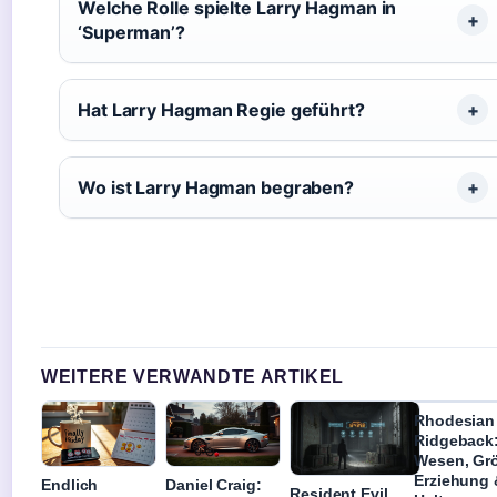
Welche Rolle spielte Larry Hagman in
‘Superman’?
Hat Larry Hagman Regie geführt?
Wo ist Larry Hagman begraben?
WEITERE VERWANDTE ARTIKEL
Rhodesian
Ridgeback
Wesen, Gr
Erziehung 
Endlich
Daniel Craig:
Resident Evil