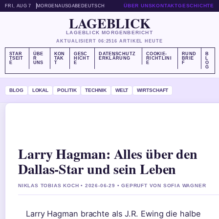
ÜBER UNS
KONTAKT
GESCHICHTE
FRI, AUG 7
MORGENAUSGABE
DEUTSCH
LAGEBLICK
LAGEBLICK MORGENBERICHT
AKTUALISIERT 06:25
16 ARTIKEL HEUTE
STAR
ÜBE
KON
GESC
DATENSCHUTZ
COOKIE-
RUND
B
TSEIT
R
TAK
HICHT
ERKLÄRUNG
RICHTLINI
BRIE
L
E
UNS
T
E
E
F
O
G
BLOG
LOKAL
POLITIK
TECHNIK
WELT
WIRTSCHAFT
Larry Hagman: Alles über den
Dallas-Star und sein Leben
NIKLAS TOBIAS KOCH • 2026-06-29 • GEPRUFT VON SOFIA WAGNER
Larry Hagman brachte als J.R. Ewing die halbe