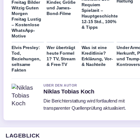
Haltung
Freitag Bilder
Kinder, Größe
Requiem
Witzig Guten
und James-
Spielzeit –
Morgen
Bond-Filme
Hauptgeschichte
Freitag Lustig
12-15 Std., 100%
– Kostenlose
& Tipps
WhatsApp-
Motive
Elvis Presley:
Wer überträgt
Was ist eine
Under Arm
Tod,
heute Formel
Kreditlinie?
Herkunft, P
Beziehungen,
1? TV, Stream
Erklärung, Vor-
und Trump
seltsame
& Free-TV
& Nachteile
Kontrover
Fakten
UBER DEN AUTOR
Niklas Tobias Koch
Die Berichterstattung wird fortlaufend mit
transparenter Quellenprüfung aktualisiert.
LAGEBLICK