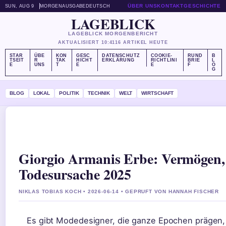
ÜBER UNS
KONTAKT
GESCHICHTE
SUN, AUG 9
MORGENAUSGABE
DEUTSCH
LAGEBLICK
LAGEBLICK MORGENBERICHT
AKTUALISIERT 10:41
16 ARTIKEL HEUTE
STAR
ÜBE
KON
GESC
DATENSCHUTZ
COOKIE-
RUND
B
TSEIT
R
TAK
HICHT
ERKLÄRUNG
RICHTLINI
BRIE
L
E
UNS
T
E
E
F
O
G
BLOG
LOKAL
POLITIK
TECHNIK
WELT
WIRTSCHAFT
Giorgio Armanis Erbe: Vermögen,
Todesursache 2025
NIKLAS TOBIAS KOCH • 2026-06-14 • GEPRUFT VON HANNAH FISCHER
Es gibt Modedesigner, die ganze Epochen prägen, 