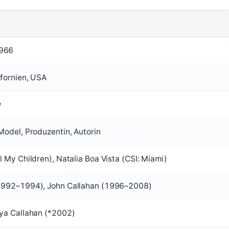
1966
ifornien, USA
y
Model, Produzentin, Autorin
l My Children), Natalia Boa Vista (CSI: Miami)
(1992–1994), John Callahan (1996–2008)
aya Callahan (*2002)