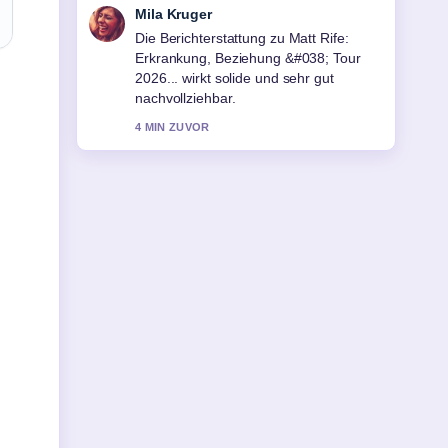
Jonas Wagner
Gute Verifikationsarbeit zu Jette
Nietzard: Ex-Chefin der Grünen Jugend
im.... Mehr Medien sollten so
schreiben.
6 MIN ZUVOR