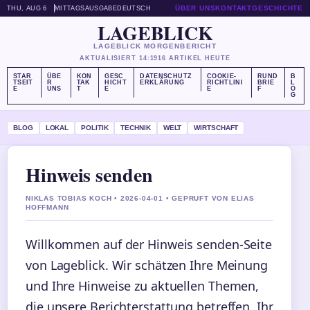
ÜBER UNS
KONTAKT
GESCHICHTE
THU, AUG 6
MITTAGSAUSGABE
DEUTSCH
LAGEBLICK
LAGEBLICK MORGENBERICHT
AKTUALISIERT 14:19
16 ARTIKEL HEUTE
STAR
ÜBE
KON
GESC
DATENSCHUTZ
COOKIE-
RUND
B
TSEIT
R
TAK
HICHT
ERKLÄRUNG
RICHTLINI
BRIE
L
E
UNS
T
E
E
F
O
G
BLOG
LOKAL
POLITIK
TECHNIK
WELT
WIRTSCHAFT
Hinweis senden
NIKLAS TOBIAS KOCH • 2026-04-01 • GEPRUFT VON ELIAS
HOFFMANN
Willkommen auf der Hinweis senden-Seite
von Lageblick. Wir schätzen Ihre Meinung
und Ihre Hinweise zu aktuellen Themen,
die unsere Berichterstattung betreffen. Ihr